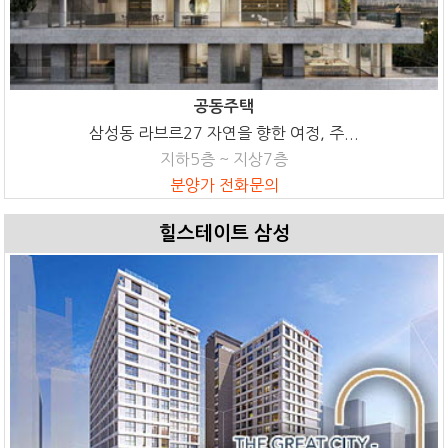
공동주택
삼성동 라브르27 자연을 향한 여정, 주...
지하5층 ~ 지상7층
분양가 전화문의
힐스테이트 삼성