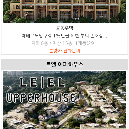
공동주택
에테르노압구정 1%만을 위한 부의 존재감...
지하 6층 / 지상 15층, 1개동(29...
분양가 전화문의
르엘 어퍼하우스