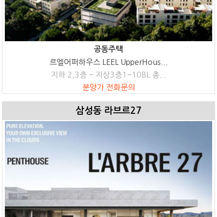
공동주택
르엘어퍼하우스 LEEL UpperHous...
지하 2,3층 ~ 지상3층1~10BL 총...
분양가 전화문의
삼성동 라브르27