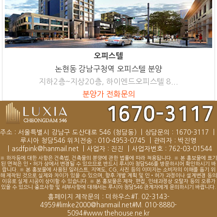
오피스텔
논현동 강남구청역 오피스텔 분양
지하2층~지상20층, 하이엔드오피스텔 8...
분양가 전화문의
주소 : 서울특별시 강남구 도산대로 546 (청담동)
|
상담문의 : 1670-3117
|
루시아 청담546 위치전송 : 010-4953-0745
|
관리자 : 박진영
|
asdfpink@hanmail.net
|
사업자 : 진진
|
사업자번호 : 762-03-01544
※ 하자등에 대한 사항은 건축법, 건축물의 분양에 관한 법률에 따라 적용됩니다. ※ 본 홍보물에 표기
된 면적은 인•허가 상에서 변경될 수 있으므로 반드시 루시아 청담546를 방문하시어 확인하시기 바
랍니다. ※ 본 홍보물에 사용된 일러스트, 지역도, CG, 사진 등의 이미지는 소비자의 이해를 돕기 위
해 제작된 것으로 실제와 차이가 있을 수 있으며, 향후 개발 계획 및 인•허가 과정이나 설계변경 등의
이유로 실제 시공이 상이할 수 있습니다. ※ 본 홍보물은 제작, 편집, 인쇄과정상 오탈자 등의 오류가
있을 수 있으니 중요사항 및 세부사항에 대해서는 루시아 청담546 관계자에게 문의하시기 바랍니다.
홈페이지 제작문의 : 더하우스#T. 02-3143-
4959#limke2000@hanmail.net#M. 010-8880-
5094#www.thehouse.ne.kr