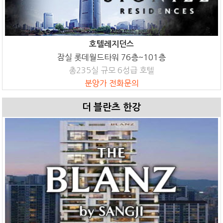
호텔레지던스
잠실 롯데월드타워 76층~101층
총235실 규모 6성급 호텔
분양가 전화문의
더 블란츠 한강