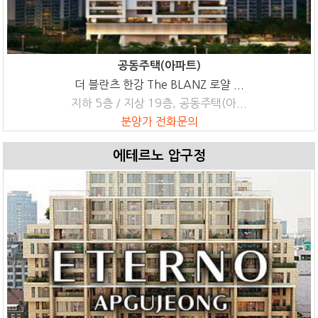
공동주택(아파트)
더 블란츠 한강 The BLANZ 로얄 ...
지하 5층 / 지상 19층, 공동주택(아...
분양가 전화문의
에테르노 압구정